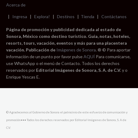
Acerca de
|
Ingresa
|
Explora!
|
Destinos
|
Tienda
|
Contáctanos
Página de promoción y publicidad dedicada al estado de
Sonora, México como destino turístico. Guia, notas, hoteles,
resorts, tours, vacación, eventos y más para una placentera
vacación. Publicación de
Imágenes de Sonora
. ® © Para aportar
información de un punto por favor pulse
AQUÍ
Para comunicarse,
use WhatsApp o el menú de Contacto. Todos los derechos
reservados por
Editorial Imágenes de Sonora, S. A. de C.V.
y o
Enrique Yescas E.
© Agradecemos al Gobierno de Sonora el patrocinio de este esfuerzo de comunicación y
promoción••• Todos los derechos reservados por Editorial Imágenes de Sonora, S. A de
C.V.