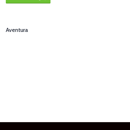
Aventura
foto cortesía de beachboyzsc.com