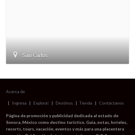
San Carlos
Acerca de
|
Ingresa
|
Explora!
|
Destinos
|
Tienda
|
Contáctanos
Página de promoción y publicidad dedicada al estado de
Sonora, México como destino turístico. Guia, notas, hoteles,
resorts, tours, vacación, eventos y más para una placentera