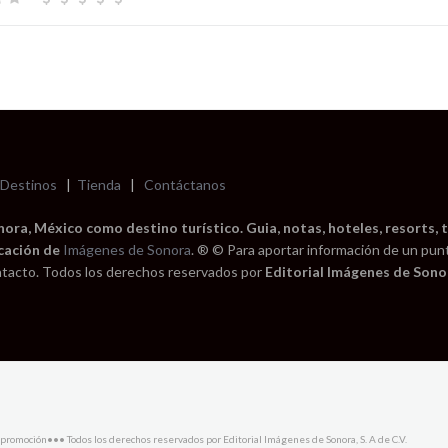
Destinos
|
Tienda
|
Contáctanos
ra, México como destino turístico. Guia, notas, hoteles, resorts, t
cación de
Imágenes de Sonora
. ® © Para aportar información de un pun
tacto. Todos los derechos reservados por
Editorial Imágenes de Sonor
promoción••• Todos los derechos reservados por Editorial Imágenes de Sonora, S. A de C.V.