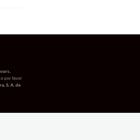
ours,
to por favor
a, S. A. de