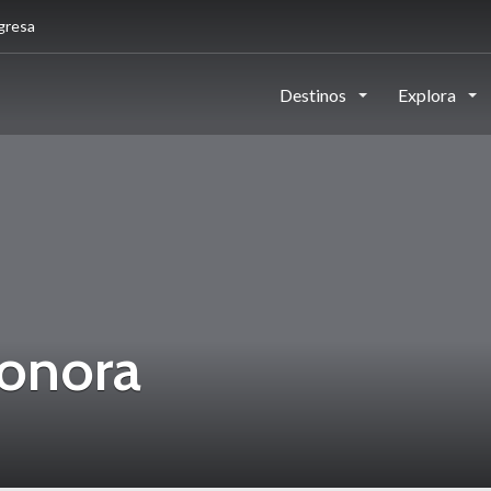
gresa
Destinos
Explora
onora