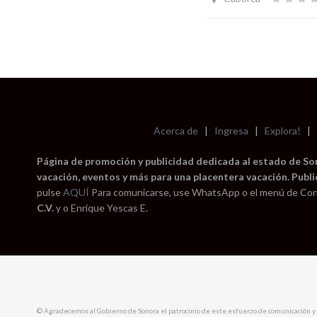
Acerca de
|
Ingresa
|
Explora!
|
Página de promoción y publicidad dedicada al estado de Sono
vacación, eventos y más para una placentera vacación. Publi
pulse
AQUÍ
Para comunicarse, use WhatsApp o el menú de Con
C.V.
y o Enrique Yescas E.
© Agradecemos al Gobierno de Sonora el patrocinio de este esfuerzo de comunicación y 