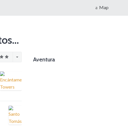
Map
os...
Aventura
foto cortesía de beachboyzsc.com