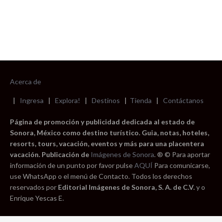
Acerca de
|
Ingresa
|
Explora!
|
Destinos
|
Tienda
|
Contáctanos
Página de promoción y publicidad dedicada al estado de
Sonora, México como destino turístico. Guia, notas, hoteles,
resorts, tours, vacación, eventos y más para una placentera
vacación. Publicación de
Imágenes de Sonora
. ® © Para aportar
información de un punto por favor pulse
AQUÍ
Para comunicarse,
use WhatsApp o el menú de Contacto. Todos los derechos
reservados por
Editorial Imágenes de Sonora, S. A. de C.V.
y o
Enrique Yescas E.