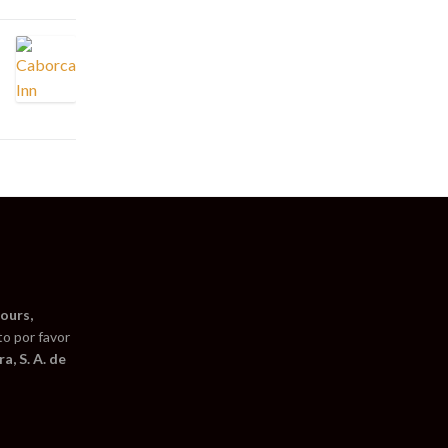
ours,
to por favor
a, S. A. de