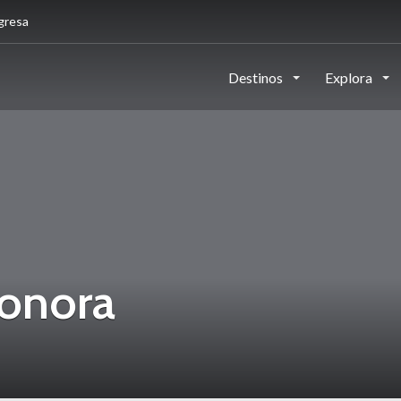
gresa
Destinos
Explora
onora