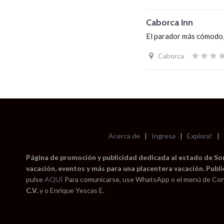
Caborca Inn
El parador más cómodo,
Caborca
Acerca de
|
Ingresa
|
Explora!
|
Página de promoción y publicidad dedicada al estado de Sono
vacación, eventos y más para una placentera vacación. Publi
pulse
AQUÍ
Para comunicarse, use WhatsApp o el menú de Con
C.V.
y o Enrique Yescas E.