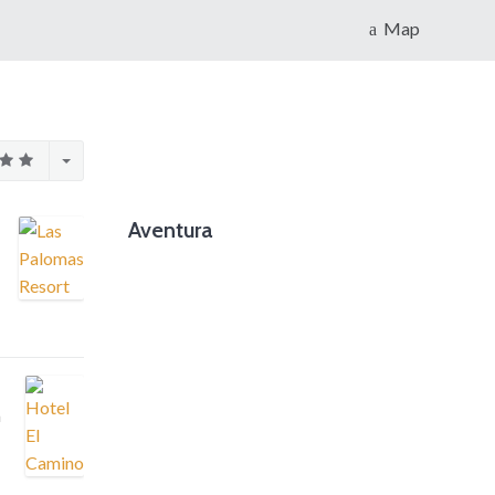
Map
Aventura
foto cortesía de beachboyzsc.com
a