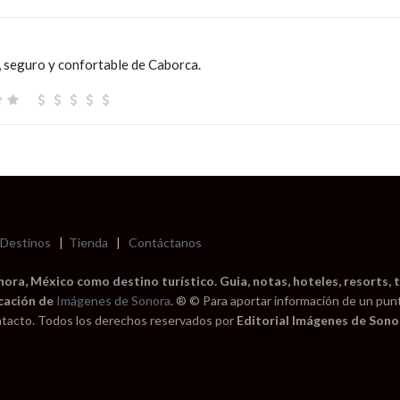
 seguro y confortable de Caborca.
Destinos
|
Tienda
|
Contáctanos
ra, México como destino turístico. Guia, notas, hoteles, resorts, t
cación de
Imágenes de Sonora
. ® © Para aportar información de un pun
tacto. Todos los derechos reservados por
Editorial Imágenes de Sonor