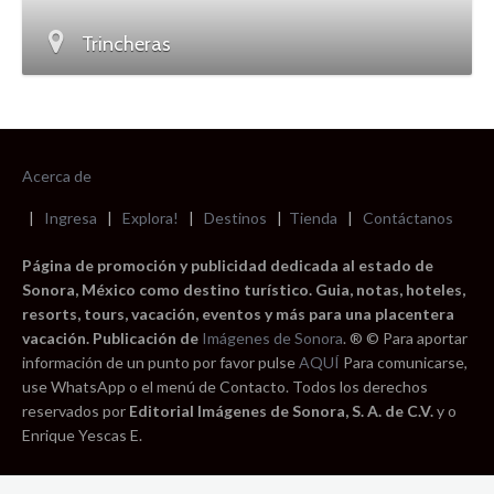
Trincheras
Acerca de
|
Ingresa
|
Explora!
|
Destinos
|
Tienda
|
Contáctanos
Página de promoción y publicidad dedicada al estado de
Sonora, México como destino turístico. Guia, notas, hoteles,
resorts, tours, vacación, eventos y más para una placentera
vacación. Publicación de
Imágenes de Sonora
. ® © Para aportar
información de un punto por favor pulse
AQUÍ
Para comunicarse,
use WhatsApp o el menú de Contacto. Todos los derechos
reservados por
Editorial Imágenes de Sonora, S. A. de C.V.
y o
Enrique Yescas E.