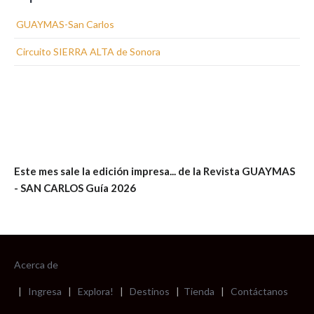
GUAYMAS-San Carlos
Circuito SIERRA ALTA de Sonora
Este mes sale la edición impresa... de la Revista GUAYMAS
- SAN CARLOS Guía 2026
Acerca de
|
Ingresa
|
Explora!
|
Destinos
|
Tienda
|
Contáctanos