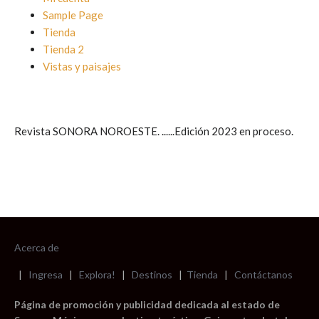
Sample Page
Tienda
Tienda 2
Vistas y paisajes
Revista SONORA NOROESTE. ......Edición 2023 en proceso.
Acerca de
|
Ingresa
|
Explora!
|
Destinos
|
Tienda
|
Contáctanos
Página de promoción y publicidad dedicada al estado de