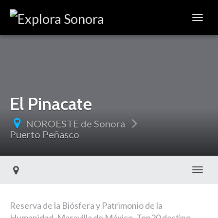
El Pinacate
NOROESTE de Sonora
Puerto Peñasco
Toggl
Reserva de la Biósfera y Patrimonio de la
Humanidad. Maravilla de México. Top20 destino