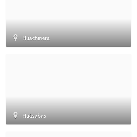
Huachinera
Huásabas