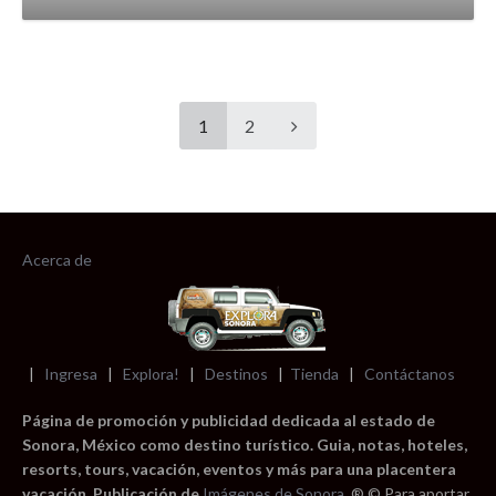
1
2
Acerca de
|
Ingresa
|
Explora!
|
Destinos
|
Tienda
|
Contáctanos
Página de promoción y publicidad dedicada al estado de
Sonora, México como destino turístico. Guia, notas, hoteles,
resorts, tours, vacación, eventos y más para una placentera
vacación. Publicación de
Imágenes de Sonora
. ® © Para aportar