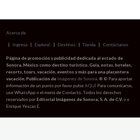
Acerca de
|
Ingresa
|
Explora!
|
Destinos
|
Tienda
|
Contáctanos
Página de promoción y publicidad dedicada al estado de
Sonora, México como destino turístico. Guia, notas, hoteles,
resorts, tours, vacación, eventos y más para una placentera
vacación. Publicación de
Imágenes de Sonora
. ® © Para aportar
información de un punto por favor pulse
AQUÍ
Para comunicarse,
use WhatsApp o el menú de Contacto. Todos los derechos
reservados por
Editorial Imágenes de Sonora, S. A. de C.V.
y o
Enrique Yescas E.