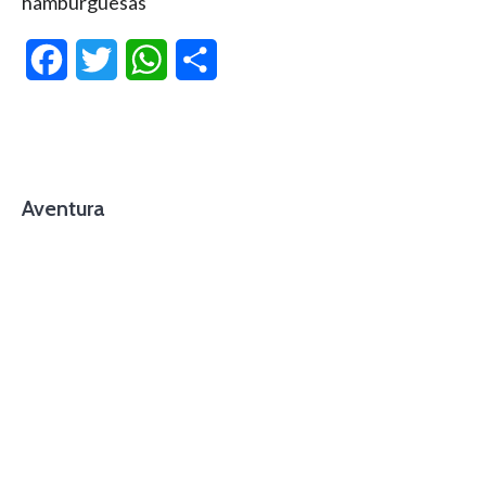
hamburguesas
Facebook
Twitter
WhatsApp
Compartir
Aventura
foto cortesía de beachboyzsc.com