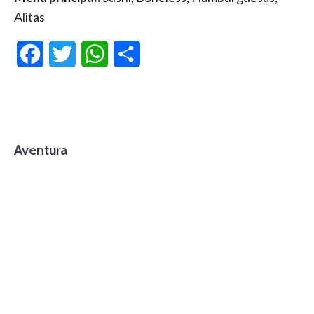
Alitas
Facebook
Twitter
WhatsApp
Compartir
Aventura
foto cortesía de beachboyzsc.com