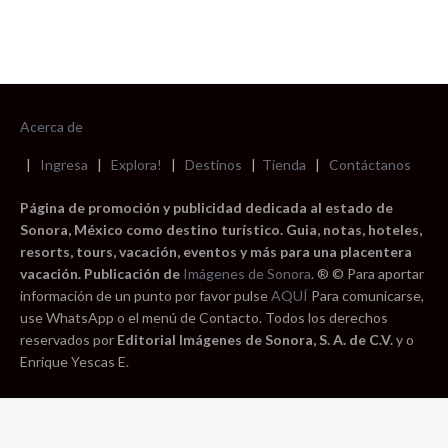
Acerca de
|
Ingresa
|
Explora!
|
Destinos
|
Tienda
|
Contáctanos
Página de promoción y publicidad dedicada al estado de
Sonora, México como destino turístico. Guia, notas, hoteles,
resorts, tours, vacación, eventos y más para una placentera
vacación. Publicación de
Imágenes de Sonora
. ® © Para aportar
información de un punto por favor pulse
AQUÍ
Para comunicarse,
use WhatsApp o el menú de Contacto. Todos los derechos
reservados por
Editorial Imágenes de Sonora, S. A. de C.V.
y o
Enrique Yescas E.