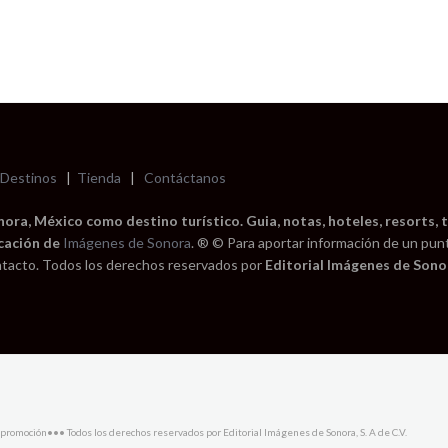
Destinos
|
Tienda
|
Contáctanos
ra, México como destino turístico. Guia, notas, hoteles, resorts, t
cación de
Imágenes de Sonora
. ® © Para aportar información de un pun
tacto. Todos los derechos reservados por
Editorial Imágenes de Sonor
promoción••• Todos los derechos reservados por Editorial Imágenes de Sonora, S. A de C.V.