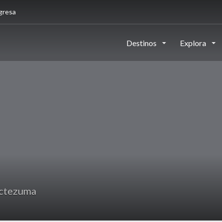
gresa
Destinos
Explora
ctezuma