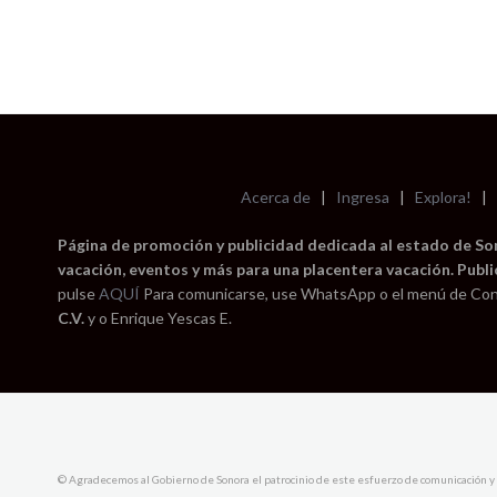
Acerca de
|
Ingresa
|
Explora!
|
Página de promoción y publicidad dedicada al estado de Sono
vacación, eventos y más para una placentera vacación. Publi
pulse
AQUÍ
Para comunicarse, use WhatsApp o el menú de Con
C.V.
y o Enrique Yescas E.
© Agradecemos al Gobierno de Sonora el patrocinio de este esfuerzo de comunicación y 