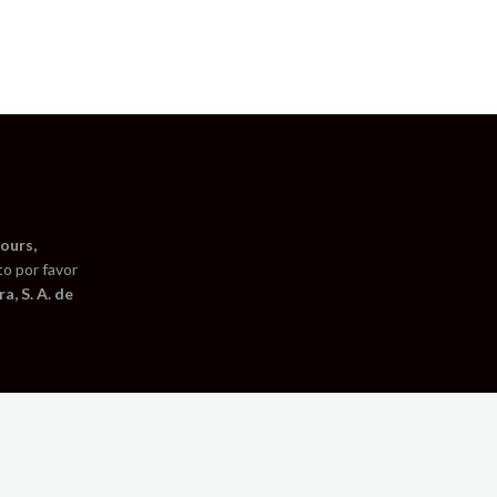
ours,
to por favor
a, S. A. de