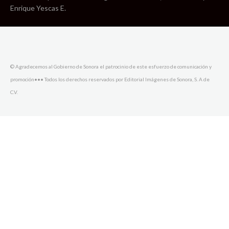
Enrique Yescas E.
© Agradecemos al Gobierno de Sonora el patrocinio de este esfuerzo de comunicación y
promoción••• Todos los derechos reservados por Editorial Imágenes de Sonora, S. A de
C.V.