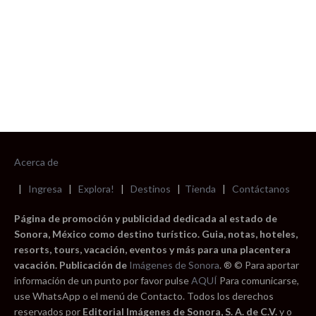
Acerca de
|
Ingresa
|
Explora!
|
Destinos
|
Tienda
|
Contáctanos
Página de promoción y publicidad dedicada al estado de
Sonora, México como destino turístico. Guia, notas, hoteles,
resorts, tours, vacación, eventos y más para una placentera
vacación. Publicación de
Imágenes de Sonora
. ® © Para aportar
información de un punto por favor pulse
AQUÍ
Para comunicarse,
use WhatsApp o el menú de Contacto. Todos los derechos
reservados por
Editorial Imágenes de Sonora, S. A. de C.V.
y o