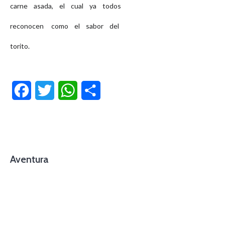
carne asada, el cual ya todos
reconocen como el sabor del
torito.
Facebook
Twitter
WhatsApp
Compartir
Aventura
foto cortesía de beachboyzsc.com