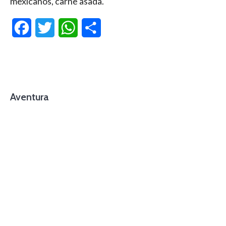
mexicanos, carne asada.
Facebook
Twitter
WhatsApp
Compartir
Aventura
foto cortesía de beachboyzsc.com