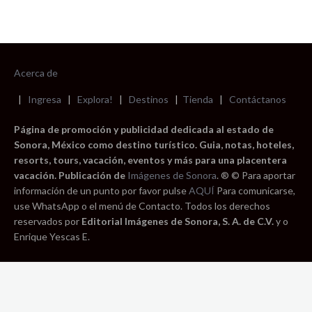
Acerca de
|
Ingresa
|
Explora!
|
Destinos
|
Tienda
|
Contáctanos
Página de promoción y publicidad dedicada al estado de
Sonora, México como destino turístico. Guia, notas, hoteles,
resorts, tours, vacación, eventos y más para una placentera
vacación. Publicación de
Imágenes de Sonora
. ® © Para aportar
información de un punto por favor pulse
AQUÍ
Para comunicarse,
use WhatsApp o el menú de Contacto. Todos los derechos
reservados por
Editorial Imágenes de Sonora, S. A. de C.V.
y o
Enrique Yescas E.