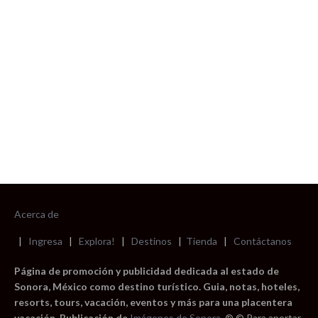
foto cortesía de beachboyzsc.com
Acerca de
|
Ingresa
|
Explora!
|
Destinos
|
Tienda
|
Contáctanos
Página de promoción y publicidad dedicada al estado de
Sonora, México como destino turístico. Guia, notas, hoteles,
resorts, tours, vacación, eventos y más para una placentera
vacación. Publicación de
Imágenes de Sonora
. ® © Para aportar