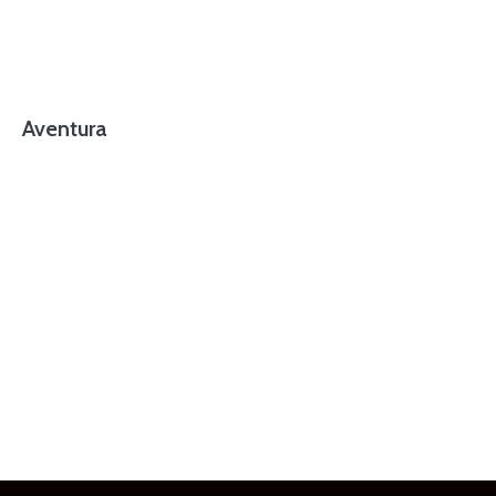
Aventura
foto cortesía de beachboyzsc.com