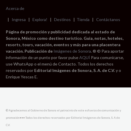
Acerca de
|
Ingresa
|
Explora!
|
Destinos
|
Tienda
|
Contáctanos
Página de promoción y publicidad dedicada al estado de
Sonora, México como destino turístico. Guia, notas, hoteles,
resorts, tours, vacación, eventos y más para una placentera
vacación. Publicación de
Imágenes de Sonora
. ® © Para aportar
información de un punto por favor pulse
AQUÍ
Para comunicarse,
use WhatsApp o el menú de Contacto. Todos los derechos
reservados por
Editorial Imágenes de Sonora, S. A. de C.V.
y o
Enrique Yescas E.
© Agradecemos al Gobierno de Sonora el patrocinio de este esfuerzo de comunicación y
promoción••• Todos los derechos reservados por Editorial Imágenes de Sonora, S. A de
C.V.