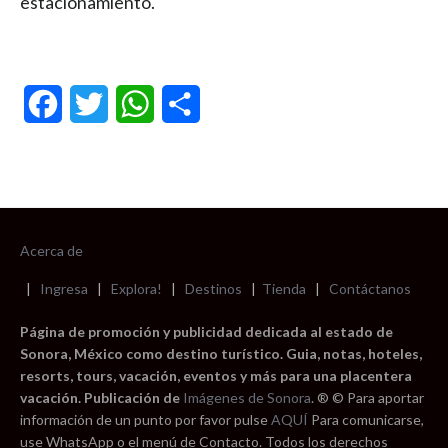
estacionamiento.
Facebook
Twitter
WhatsApp
Compartir
Acerca de
|
Ingresa
|
Explora!
|
Destinos
|
Tienda
|
Contáctanos
Página de promoción y publicidad dedicada al estado de
Sonora, México como destino turístico. Guia, notas, hoteles,
resorts, tours, vacación, eventos y más para una placentera
vacación. Publicación de
Imágenes de Sonora
. ® © Para aportar
información de un punto por favor pulse
AQUÍ
Para comunicarse,
use WhatsApp o el menú de Contacto. Todos los derechos