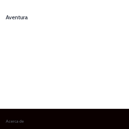
Aventura
foto cortesía de beachboyzsc.com
Acerca de