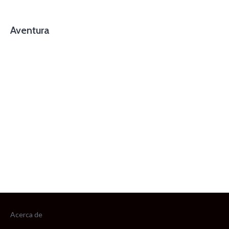
Aventura
foto cortesía de beachboyzsc.com
Acerca de