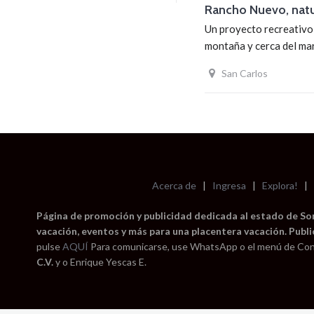
Rancho Nuevo, natu
Un proyecto recreativo,
montaña y cerca del mar
San Carlos
Acerca de
|
Ingresa
|
Explora!
|
Página de promoción y publicidad dedicada al estado de Sono
vacación, eventos y más para una placentera vacación. Publi
pulse
AQUÍ
Para comunicarse, use WhatsApp o el menú de Con
C.V.
y o Enrique Yescas E.