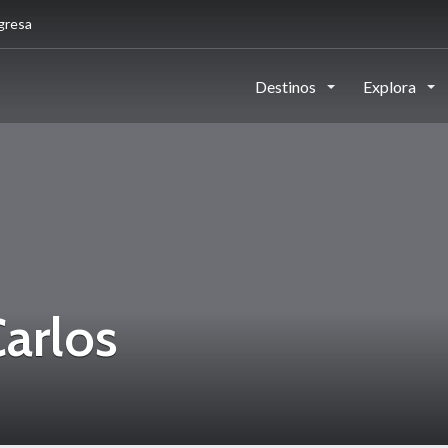
gresa
Destinos
Explora
arlos