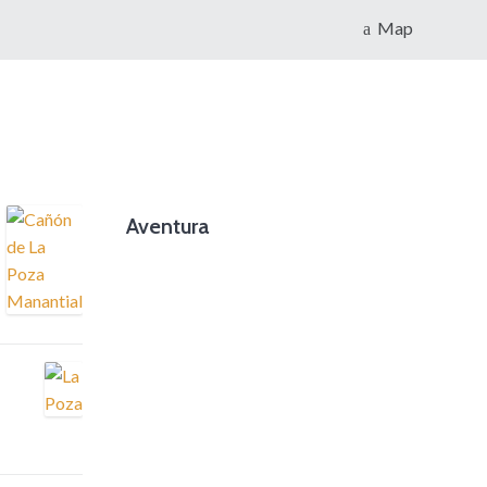
Map
Aventura
foto cortesía de beachboyzsc.com