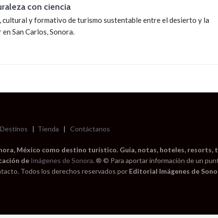
raleza con ciencia
 cultural y formativo de turismo sustentable entre el desierto y la
 en San Carlos, Sonora.
Destinos
|
Tienda
|
Contáctanos
ra, México como destino turístico. Guia, notas, hoteles, resorts, t
cación de
Imágenes de Sonora
. ® © Para aportar información de un pun
tacto. Todos los derechos reservados por
Editorial Imágenes de Sonor