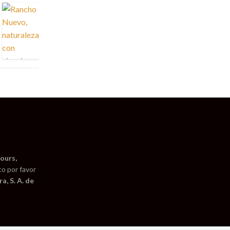
ours,
to por favor
a, S. A. de