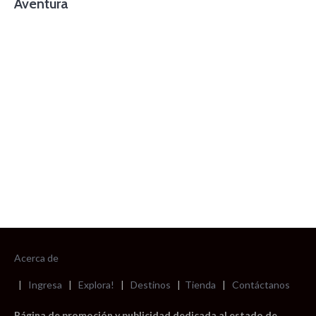
Aventura
foto cortesía de beachboyzsc.com
Acerca de
|
Ingresa
|
Explora!
|
Destinos
|
Tienda
|
Contáctanos
Página de promoción y publicidad dedicada al estado de