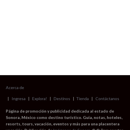
foto cortesía de beachboyzsc.com
Acerca de
|
Ingresa
|
Explora!
|
Destinos
|
Tienda
|
Contáctanos
Página de promoción y publicidad dedicada al estado de
Sonora, México como destino turístico. Guia, notas, hoteles,
resorts, tours, vacación, eventos y más para una placentera