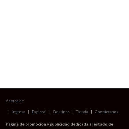
foto cortesía de beachboyzsc.com
Acerca de
|
Ingresa
|
Explora!
|
Destinos
|
Tienda
|
Contáctanos
Página de promoción y publicidad dedicada al estado de