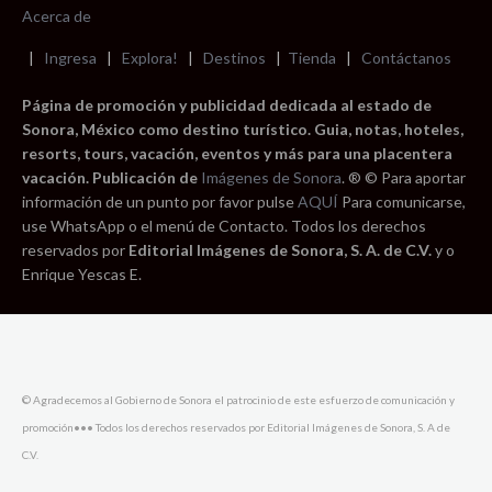
Acerca de
|
Ingresa
|
Explora!
|
Destinos
|
Tienda
|
Contáctanos
Página de promoción y publicidad dedicada al estado de
Sonora, México como destino turístico. Guia, notas, hoteles,
resorts, tours, vacación, eventos y más para una placentera
vacación. Publicación de
Imágenes de Sonora
. ® © Para aportar
información de un punto por favor pulse
AQUÍ
Para comunicarse,
use WhatsApp o el menú de Contacto. Todos los derechos
reservados por
Editorial Imágenes de Sonora, S. A. de C.V.
y o
Enrique Yescas E.
© Agradecemos al Gobierno de Sonora el patrocinio de este esfuerzo de comunicación y
promoción••• Todos los derechos reservados por Editorial Imágenes de Sonora, S. A de
C.V.