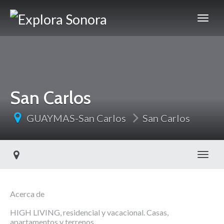
San Carlos
GUAYMAS-San Carlos
San Carlos
Toggl
Acerca de
HIGH LIVING, residencial y vacacional. Casas,
apartamentos y terrenos