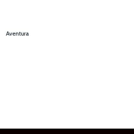
Aventura
foto cortesía de beachboyzsc.com