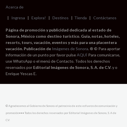
Acerca de
|
Ingresa
|
Explora!
|
Destinos
|
Tienda
|
Contáctanos
Página de promoción y publicidad dedicada al estado de
Sonora, México como destino turístico. Guia, notas, hoteles,
resorts, tours, vacación, eventos y más para una placentera
vacación. Publicación de
Imágenes de Sonora
. ® © Para aportar
información de un punto por favor pulse
AQUÍ
Para comunicarse,
use WhatsApp o el menú de Contacto. Todos los derechos
reservados por
Editorial Imágenes de Sonora, S. A. de C.V.
y o
Enrique Yescas E.
© Agradecemos al Gobierno de Sonora el patrocinio de este esfuerzo de comunicación y
promoción••• Todos los derechos reservados por Editorial Imágenes de Sonora, S. A de
C.V.