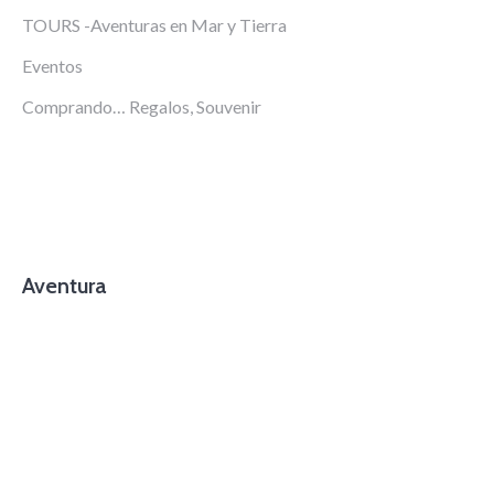
TOURS -Aventuras en Mar y Tierra
Eventos
Comprando… Regalos, Souvenir
Aventura
foto
cortesía
de
beachboyzsc.com