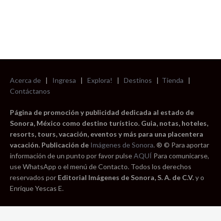
Acerca de
|
Ingresa
|
Explora!
|
Destinos
|
Tienda
|
Contáctanos
Página de promoción y publicidad dedicada al estado de
Sonora, México como destino turístico. Guia, notas, hoteles,
resorts, tours, vacación, eventos y más para una placentera
vacación. Publicación de
Imágenes de Sonora
. ® © Para aportar
información de un punto por favor pulse
AQUÍ
Para comunicarse,
use WhatsApp o el menú de Contacto. Todos los derechos
reservados por
Editorial Imágenes de Sonora, S. A. de C.V.
y o
Enrique Yescas E.