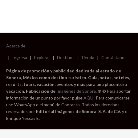
Acerca de
|
Ingresa
|
Explora!
|
Destinos
|
Tienda
|
Contáctanos
Página de promoción y publicidad dedicada al estado de
Sonora, México como destino turístico. Guia, notas, hoteles,
resorts, tours, vacación, eventos y más para una placentera
vacación. Publicación de
Imágenes de Sonora
. ® © Para aportar
información de un punto por favor pulse
AQUÍ
Para comunicarse,
use WhatsApp o el menú de Contacto. Todos los derechos
reservados por
Editorial Imágenes de Sonora, S. A. de C.V.
y o
Enrique Yescas E.