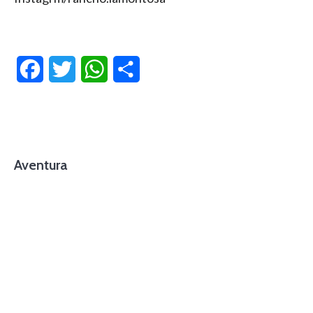
Facebook
Twitter
WhatsApp
Compartir
Aventura
foto cortesía de beachboyzsc.com