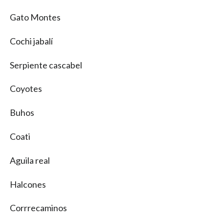
Gato Montes
Cochi jabalí
Serpiente cascabel
Coyotes
Buhos
Coati
Aguila real
Halcones
Corrrecaminos