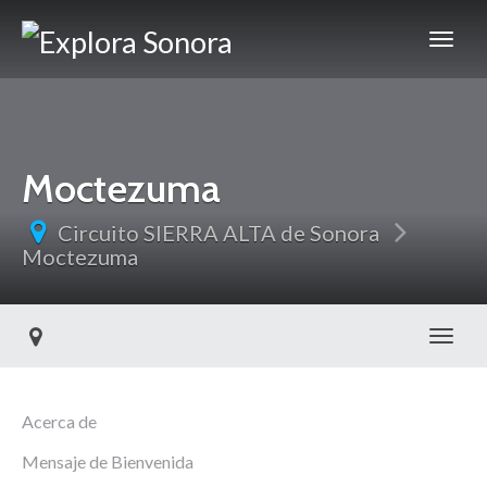
Moctezuma
Circuito SIERRA ALTA de Sonora
Moctezuma
Toggl
Acerca de
Mensaje de Bienvenida