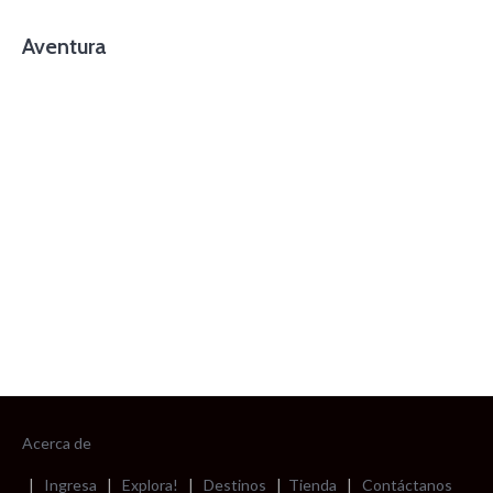
Aventura
foto cortesía de beachboyzsc.com
Acerca de
|
Ingresa
|
Explora!
|
Destinos
|
Tienda
|
Contáctanos