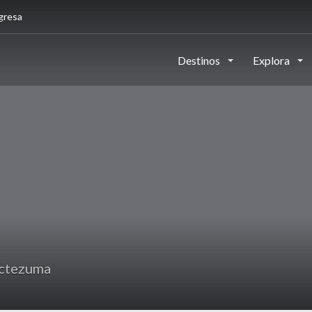
gresa
Destinos
Explora
ctezuma