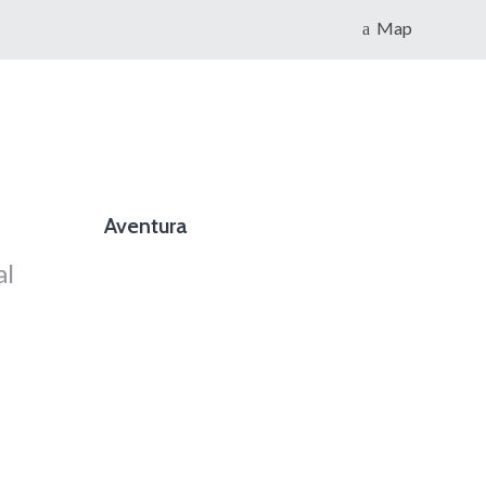
Map
Aventura
al
foto cortesía de beachboyzsc.com