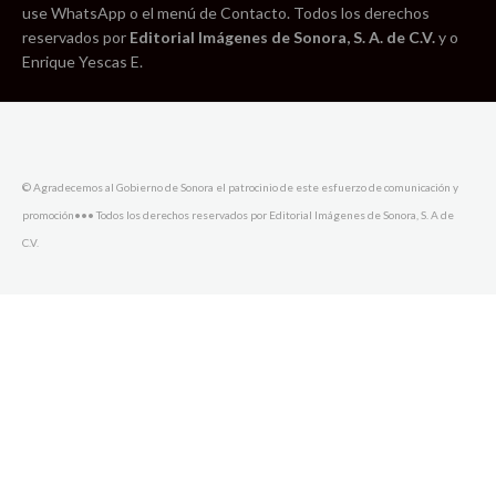
use WhatsApp o el menú de Contacto. Todos los derechos
reservados por
Editorial Imágenes de Sonora, S. A. de C.V.
y o
Enrique Yescas E.
© Agradecemos al Gobierno de Sonora el patrocinio de este esfuerzo de comunicación y
promoción••• Todos los derechos reservados por Editorial Imágenes de Sonora, S. A de
C.V.