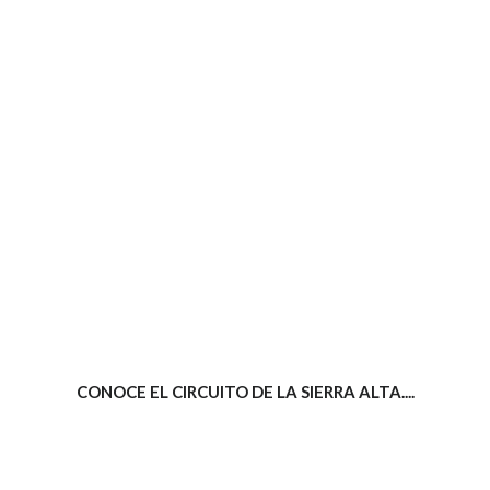
foto cortesía de beachboyzsc.com
CONOCE EL CIRCUITO DE LA SIERRA ALTA....