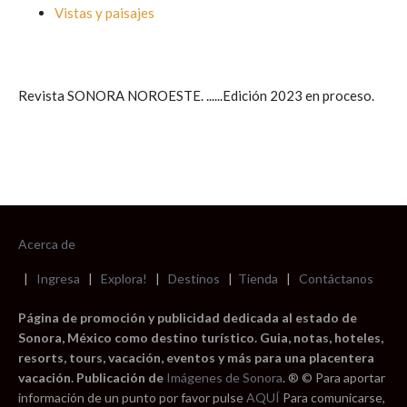
Vistas y paisajes
Revista SONORA NOROESTE. ......Edición 2023 en proceso.
Acerca de
|
Ingresa
|
Explora!
|
Destinos
|
Tienda
|
Contáctanos
Página de promoción y publicidad dedicada al estado de
Sonora, México como destino turístico. Guia, notas, hoteles,
resorts, tours, vacación, eventos y más para una placentera
vacación. Publicación de
Imágenes de Sonora
. ® © Para aportar
información de un punto por favor pulse
AQUÍ
Para comunicarse,