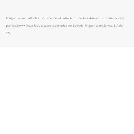
© Agradecemos al Gobierno de Sonora el patrocinio de este esfuerzo de comunicación y
promoción••• Todos los derechos reservados por Editorial Imágenes de Sonora, S. A de
C.V.