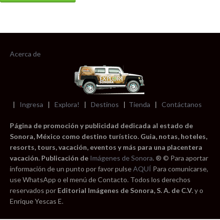
Acerca de
|
Ingresa
|
Explora!
|
Destinos
|
Tienda
|
Contáctanos
Página de promoción y publicidad dedicada al estado de
Sonora, México como destino turístico. Guia, notas, hoteles,
resorts, tours, vacación, eventos y más para una placentera
vacación. Publicación de
Imágenes de Sonora
. ® © Para aportar
información de un punto por favor pulse
AQUÍ
Para comunicarse,
use WhatsApp o el menú de Contacto. Todos los derechos
reservados por
Editorial Imágenes de Sonora, S. A. de C.V.
y o
Enrique Yescas E.