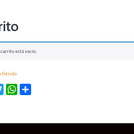
rito
carrito está vacío.
a tienda
ebook
Twitter
WhatsApp
Compartir