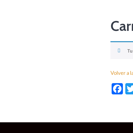
Car
Tu 
Volver a l
Fac