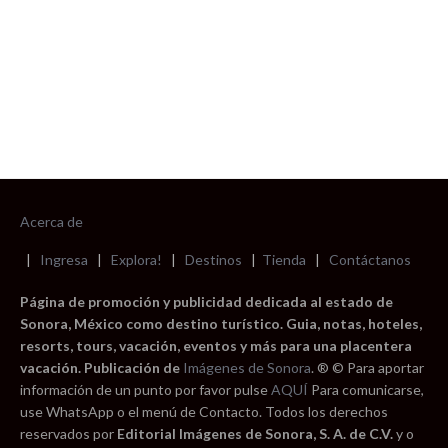
Acerca de
|
Ingresa
|
Explora!
|
Destinos
|
Tienda
|
Contáctanos
Página de promoción y publicidad dedicada al estado de
Sonora, México como destino turístico. Guia, notas, hoteles,
resorts, tours, vacación, eventos y más para una placentera
vacación. Publicación de
Imágenes de Sonora
. ® © Para aportar
información de un punto por favor pulse
AQUÍ
Para comunicarse,
use WhatsApp o el menú de Contacto. Todos los derechos
reservados por
Editorial Imágenes de Sonora, S. A. de C.V.
y o