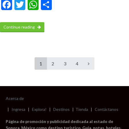
Facebook
Twitter
WhatsApp
Compartir
Continue reading
1
2
3
4
Acerca de
|
Ingresa
|
Explora!
|
Destinos
|
Tienda
|
Contáctanos
Página de promoción y publicidad dedicada al estado de
Sonora, México como destino turístico. Guia, notas, hoteles,