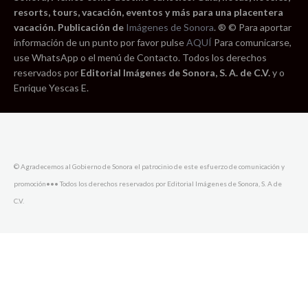
resorts, tours, vacación, eventos y más para una placentera
vacación. Publicación de
Imágenes de Sonora
. ® © Para aportar
información de un punto por favor pulse
AQUÍ
Para comunicarse,
use WhatsApp o el menú de Contacto. Todos los derechos
reservados por
Editorial Imágenes de Sonora, S. A. de C.V.
y o
Enrique Yescas E.
© Agradecemos al Gobierno de Sonora el patrocinio de este esfuerzo de comunicación y
promoción••• Todos los derechos reservados por Editorial Imágenes de Sonora, S. A de
C.V.