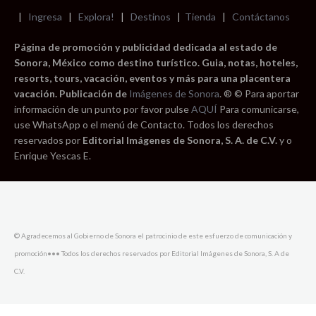
|
Ingresa
|
Explora!
|
Destinos
|
Tienda
|
Contáctanos
Página de promoción y publicidad dedicada al estado de
Sonora, México como destino turístico. Guia, notas, hoteles,
resorts, tours, vacación, eventos y más para una placentera
vacación. Publicación de
Imágenes de Sonora
. ® © Para aportar
información de un punto por favor pulse
AQUÍ
Para comunicarse,
use WhatsApp o el menú de Contacto. Todos los derechos
reservados por
Editorial Imágenes de Sonora, S. A. de C.V.
y o
Enrique Yescas E.
© Agradecemos al Gobierno de Sonora el patrocinio de este esfuerzo de comunicación y
promoción••• Todos los derechos reservados por Editorial Imágenes de Sonora, S. A de
C.V.