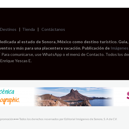
Destinos
|
Tienda
|
Contáctanos
dedicada al estado de Sonora, México como destino turístico. Guia,
eventos y más para una placentera vacación. Publicación de
Imágenes 
Í
Para comunicarse, use WhatsApp o el menú de Contacto. Todos los d
 Enrique Yescas E.
promoción••• Todos los derechos reservados por Editorial Imágenes de Sonora, S. A de C.V.