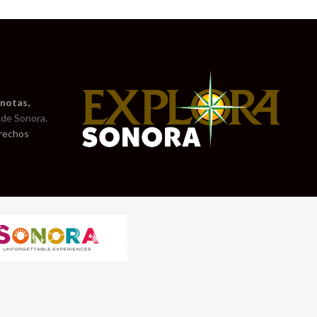
 notas,
de Sonora
.
erechos