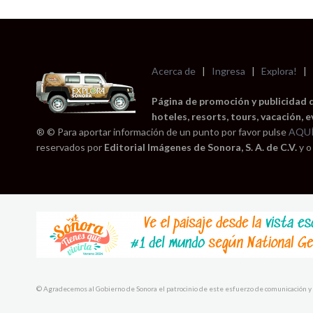
Acerca de
|
Ingresa
|
Explora!
|
Página de promoción y publicidad 
hoteles, resorts, tours, vacación, 
® © Para aportar información de un punto por favor pulse
AQU
reservados por
Editorial Imágenes de Sonora, S. A. de C.V.
y o
© Agradecemos al Gobierno de Sonora el patrocinio de este esfuerzo de comunicación y 