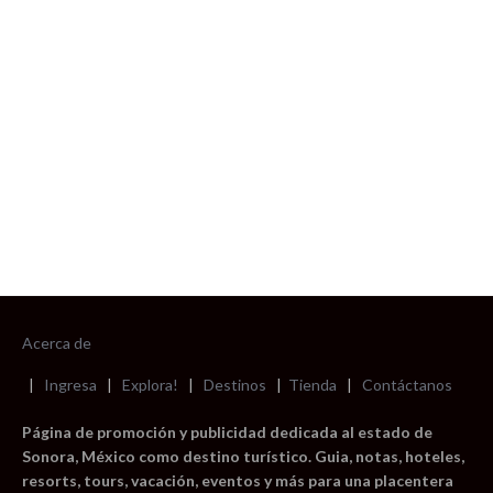
foto cortesía de beachboyzsc.com
Acerca de
|
Ingresa
|
Explora!
|
Destinos
|
Tienda
|
Contáctanos
Página de promoción y publicidad dedicada al estado de
Sonora, México como destino turístico. Guia, notas, hoteles,
resorts, tours, vacación, eventos y más para una placentera