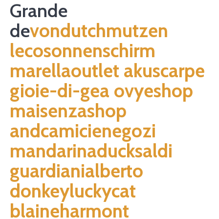
Grande
de
vondutchmutzen
lecosonnenschirm
marellaoutlet
akuscarpe
gioie-di-gea
ovyeshop
maisenzashop
andcamicienegozi
mandarinaducksaldi
guardianialberto
donkeyluckycat
blaineharmont