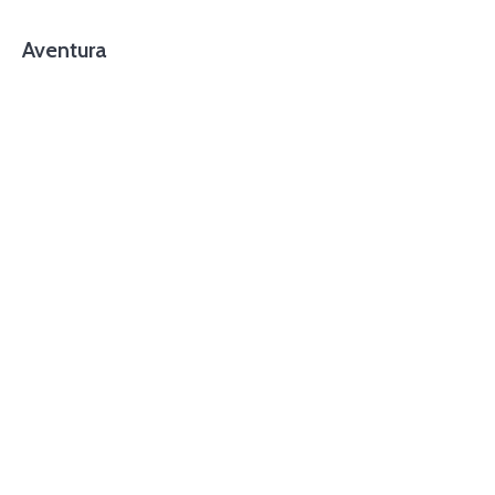
Aventura
foto cortesía de beachboyzsc.com