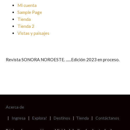
Mi cuenta
Sample Page
Tienda
Tienda 2
Vistas y paisajes
Revista SONORA NOROESTE. ......Edición 2023 en proceso.
Acerca de
|
Ingresa
|
Explora!
|
Destinos
|
Tienda
|
Contáctanos