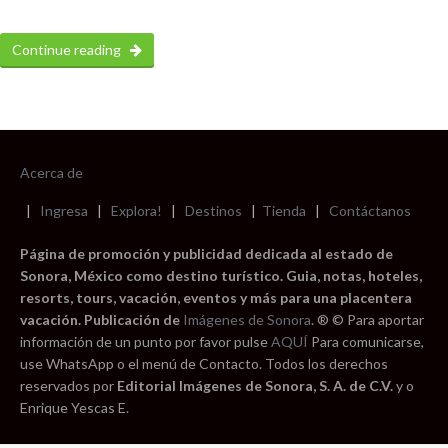
Continue reading
Acerca de
|
Ingresa
|
Explora!
|
Destinos
|
Tienda
|
Contáctanos
Página de promoción y publicidad dedicada al estado de
Sonora, México como destino turístico. Guia, notas, hoteles,
resorts, tours, vacación, eventos y más para una placentera
vacación. Publicación de
Imágenes de Sonora
. ® © Para aportar
información de un punto por favor pulse
AQUÍ
Para comunicarse,
use WhatsApp o el menú de Contacto. Todos los derechos
reservados por
Editorial Imágenes de Sonora, S. A. de C.V.
y o
Enrique Yescas E.