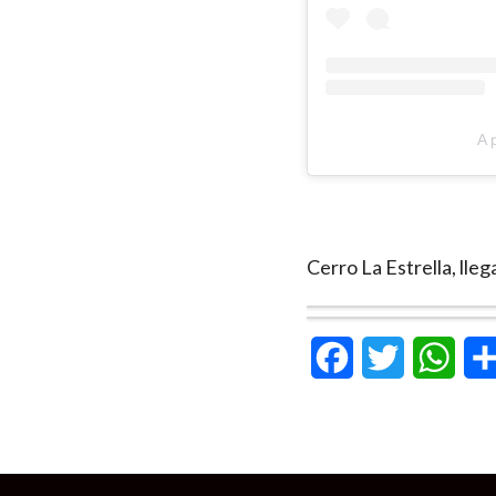
A 
Cerro La Estrella, lleg
Concreto Artesanal en pr
Llegando al Cerro de la Es
Facebook
Twitter
What