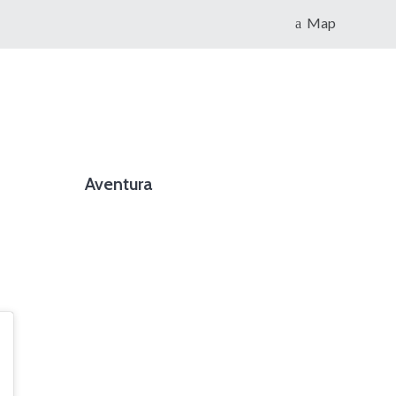
Map
Aventura
foto cortesía de beachboyzsc.com