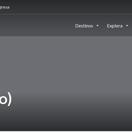
gresa
Destinos
Explora
o)