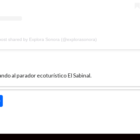
post shared by Explora Sonora (@explorasonora)
ando al parador ecoturístico El Sabinal.
oceso
trella
sApp
Compartir