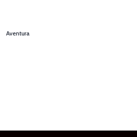
Aventura
foto cortesía de beachboyzsc.com