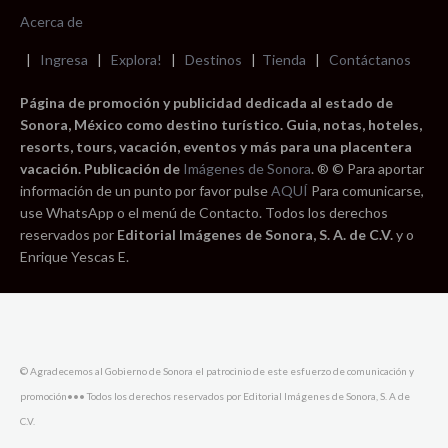
Acerca de
|
Ingresa
|
Explora!
|
Destinos
|
Tienda
|
Contáctanos
Página de promoción y publicidad dedicada al estado de
Sonora, México como destino turístico. Guia, notas, hoteles,
resorts, tours, vacación, eventos y más para una placentera
vacación. Publicación de
Imágenes de Sonora
. ® © Para aportar
información de un punto por favor pulse
AQUÍ
Para comunicarse,
use WhatsApp o el menú de Contacto. Todos los derechos
reservados por
Editorial Imágenes de Sonora, S. A. de C.V.
y o
Enrique Yescas E.
© Agradecemos al Gobierno de Sonora el patrocinio de este esfuerzo de comunicación y
promoción••• Todos los derechos reservados por Editorial Imágenes de Sonora, S. A de
C.V.