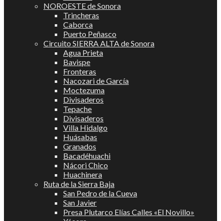
NOROESTE de Sonora
Trincheras
Caborca
Puerto Peñasco
Circuito SIERRA ALTA de Sonora
Agua Prieta
Bavispe
Fronteras
Nacozari de García
Moctezuma
Divisaderos
Tepache
Divisaderos
Villa Hidalgo
Huásabas
Granados
Bacadéhuachi
Nácori Chico
Huachinera
Ruta de la Sierra Baja
San Pedro de la Cueva
San Javier
Presa Plutarco Elías Calles «El Novillo»