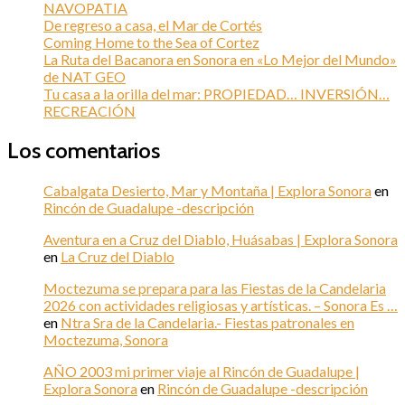
NAVOPATIA
De regreso a casa, el Mar de Cortés
Coming Home to the Sea of Cortez
La Ruta del Bacanora en Sonora en «Lo Mejor del Mundo»
de NAT GEO
Tu casa a la orilla del mar: PROPIEDAD… INVERSIÓN…
RECREACIÓN
Los comentarios
Cabalgata Desierto, Mar y Montaña | Explora Sonora
en
Rincón de Guadalupe -descripción
Aventura en a Cruz del Diablo, Huásabas | Explora Sonora
en
La Cruz del Diablo
Moctezuma se prepara para las Fiestas de la Candelaria
2026 con actividades religiosas y artísticas. – Sonora Es …
en
Ntra Sra de la Candelaria.- Fiestas patronales en
Moctezuma, Sonora
AÑO 2003 mi primer viaje al Rincón de Guadalupe |
Explora Sonora
en
Rincón de Guadalupe -descripción