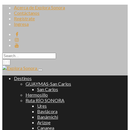
Acerca de Explora Sonora
Contáctanos
Regístrate
Ingresa
Destinos
GUAYMAS-San Carlos
San Carlos
Hermosillo
Ruta RÍO SONORA
Ures
Baviácora
Banámichi
Arizpe
Cananea