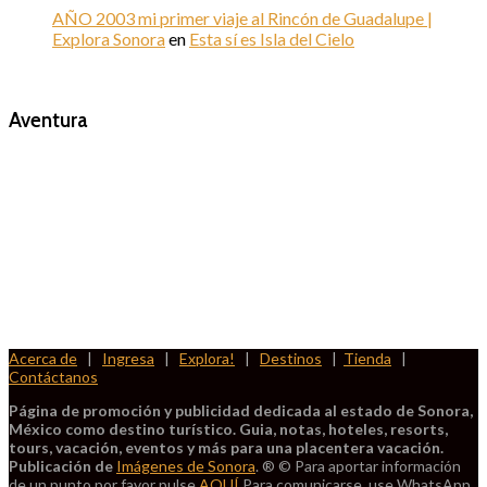
AÑO 2003 mi primer viaje al Rincón de Guadalupe |
Explora Sonora
en
Esta sí es Isla del Cielo
Aventura
foto
cortesía
de
beachboyzsc.com
Acerca de
|
Ingresa
|
Explora!
|
Destinos
|
Tienda
|
Contáctanos
Página de promoción y publicidad dedicada al estado de Sonora,
México como destino turístico. Guia, notas, hoteles, resorts,
tours, vacación, eventos y más para una placentera vacación.
Publicación de
Imágenes de Sonora
. ® © Para aportar información
de un punto por favor pulse
AQUÍ
Para comunicarse, use WhatsApp