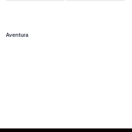
navigation
Aventura
foto cortesía de beachboyzsc.com