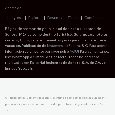
Acerca de
|
Ingresa
|
Explora!
|
Destinos
|
Tienda
|
Contáctanos
Página de promoción y publicidad dedicada al estado de
Sonora, México como destino turístico. Guia, notas, hoteles,
resorts, tours, vacación, eventos y más para una placentera
vacación. Publicación de
Imágenes de Sonora
. ® © Para aportar
información de un punto por favor pulse
AQUÍ
Para comunicarse,
use WhatsApp o el menú de Contacto. Todos los derechos
reservados por
Editorial Imágenes de Sonora, S. A. de C.V.
y o
Enrique Yescas E.
© Agradecemos al Gobierno de Sonora el patrocinio de este esfuerzo de comunicación y
promoción••• Todos los derechos reservados por Editorial Imágenes de Sonora, S. A de
C.V.