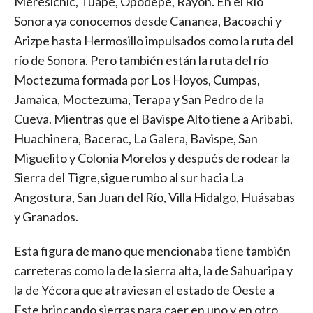
Meresichic, Tuape, Opodepe, Rayón. En el Río
Sonora ya conocemos desde Cananea, Bacoachi y
Arizpe hasta Hermosillo impulsados como la ruta del
río de Sonora. Pero también están la ruta del río
Moctezuma formada por Los Hoyos, Cumpas,
Jamaica, Moctezuma, Terapa y San Pedro de la
Cueva. Mientras que el Bavispe Alto tiene a Aribabi,
Huachinera, Bacerac, La Galera, Bavispe, San
Miguelito y Colonia Morelos y después de rodear la
Sierra del Tigre,sigue rumbo al sur hacia La
Angostura, San Juan del Río, Villa Hidalgo, Huásabas
y Granados.
Esta figura de mano que mencionaba tiene también
carreteras como la de la sierra alta, la de Sahuaripa y
la de Yécora que atraviesan el estado de Oeste a
Este brincando sierras para caer en uno y en otro