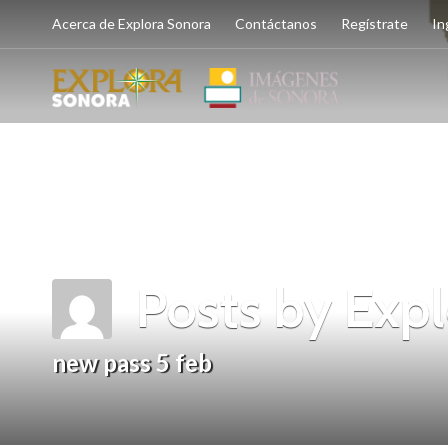
Acerca de Explora Sonora
Contáctanos
Regístrate
In
Posts by Exp
new pass 5 feb