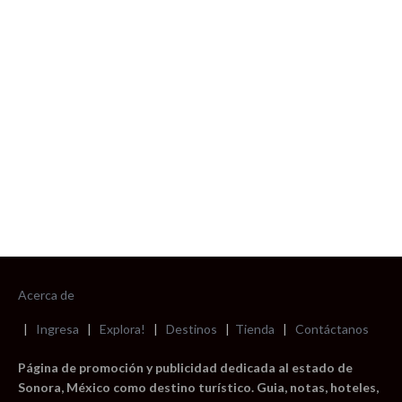
foto cortesía de beachboyzsc.com
Acerca de
|
Ingresa
|
Explora!
|
Destinos
|
Tienda
|
Contáctanos
Página de promoción y publicidad dedicada al estado de
Sonora, México como destino turístico. Guia, notas, hoteles,