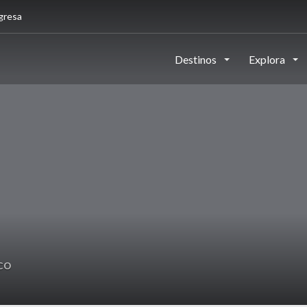
gresa
Destinos
Explora
co