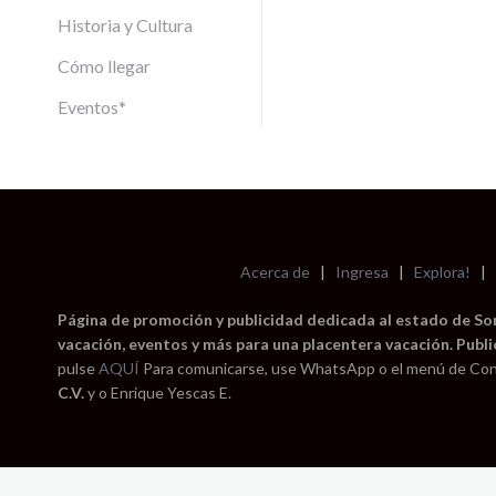
Historia y Cultura
Cómo llegar
Eventos*
Acerca de
|
Ingresa
|
Explora!
|
Página de promoción y publicidad dedicada al estado de Sono
vacación, eventos y más para una placentera vacación. Publi
pulse
AQUÍ
Para comunicarse, use WhatsApp o el menú de Con
C.V.
y o Enrique Yescas E.