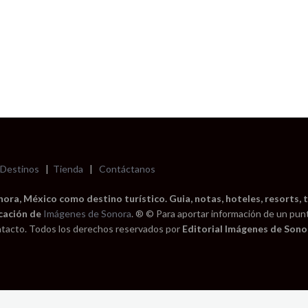
Destinos
|
Tienda
|
Contáctanos
ra, México como destino turístico. Guia, notas, hoteles, resorts, t
cación de
Imágenes de Sonora
. ® © Para aportar información de un pun
tacto. Todos los derechos reservados por
Editorial Imágenes de Sonor