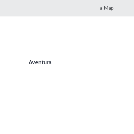
Map
Aventura
foto cortesía de beachboyzsc.com