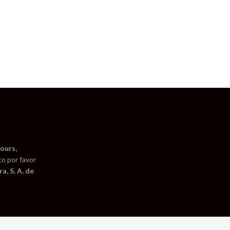
ours,
to por favor
a, S. A. de