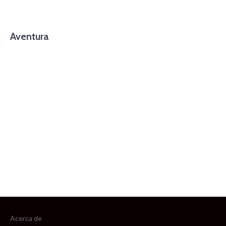
Aventura
foto cortesía de beachboyzsc.com
Acerca de