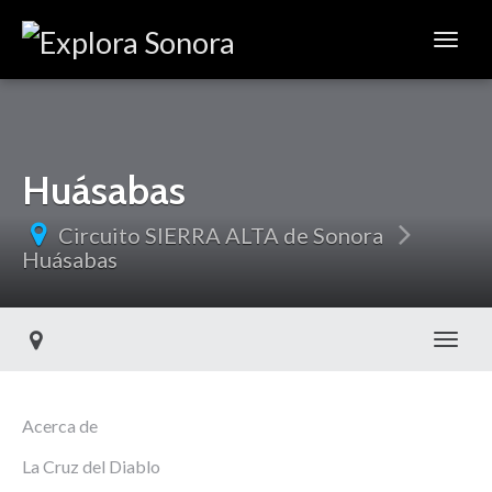
Huásabas
Circuito SIERRA ALTA de Sonora
Huásabas
Toggl
Acerca de
La Cruz del Diablo