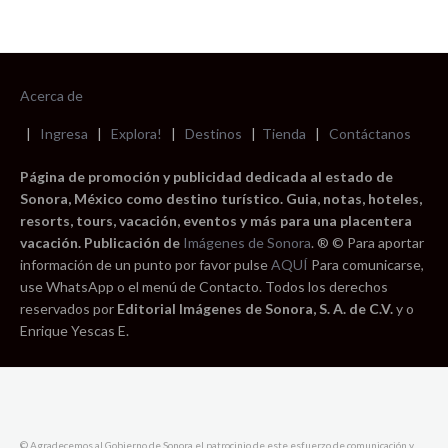
Acerca de
|
Ingresa
|
Explora!
|
Destinos
|
Tienda
|
Contáctanos
Página de promoción y publicidad dedicada al estado de
Sonora, México como destino turístico. Guia, notas, hoteles,
resorts, tours, vacación, eventos y más para una placentera
vacación. Publicación de
Imágenes de Sonora
. ® © Para aportar
información de un punto por favor pulse
AQUÍ
Para comunicarse,
use WhatsApp o el menú de Contacto. Todos los derechos
reservados por
Editorial Imágenes de Sonora, S. A. de C.V.
y o
Enrique Yescas E.
© Agradecemos al Gobierno de Sonora el patrocinio de este esfuerzo de comunicación y