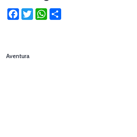
Facebook
Twitter
WhatsApp
Compartir
Aventura
foto cortesía de beachboyzsc.com