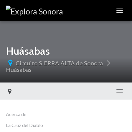
Huásabas
Circuito SIERRA ALTA de Sonora
Huásabas
Toggl
Acerca de
La Cruz del Diablo