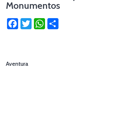
Monumentos
Facebook
Twitter
WhatsApp
Compartir
Aventura
foto cortesía de beachboyzsc.com