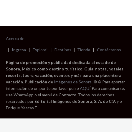
Acerca de
|
Ingresa
|
Explora!
|
Destinos
|
Tienda
|
Contáctanos
Página de promoción y publicidad dedicada al estado de
Sonora, México como destino turístico. Guia, notas, hoteles,
resorts, tours, vacación, eventos y más para una placentera
vacación. Publicación de
Imágenes de Sonora
. ® © Para aportar
información de un punto por favor pulse
AQUÍ
Para comunicarse,
use WhatsApp o el menú de Contacto. Todos los derechos
reservados por
Editorial Imágenes de Sonora, S. A. de C.V.
y o
Enrique Yescas E.